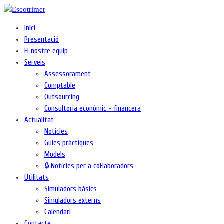
Inici
Presentació
El nostre equip
Serveis
Assessorament
Comptable
Outsourcing
Consultoria econòmic - financera
Actualitat
Notícies
Guíes pràctiques
Models
🔒 Notícies per a col·laboradors
Utilitats
Simuladors bàsics
Simuladors externs
Calendari
Contacte