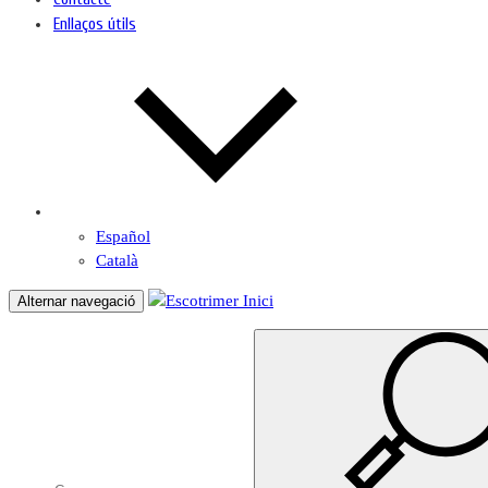
Enllaços útils
Español
Català
Inici
Alternar navegació