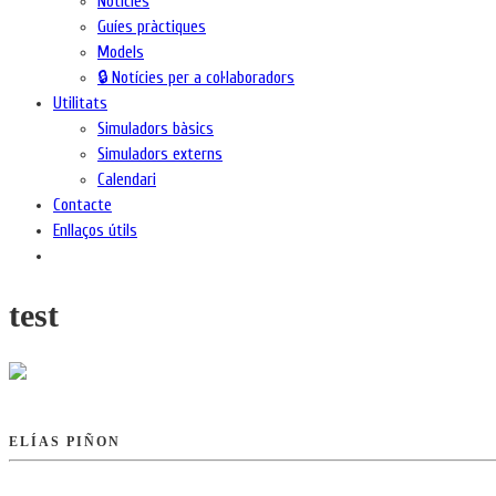
Notícies
Guíes pràctiques
Models
🔒 Notícies per a col·laboradors
Utilitats
Simuladors bàsics
Simuladors externs
Calendari
Contacte
Enllaços útils
test
ELÍAS PIÑON