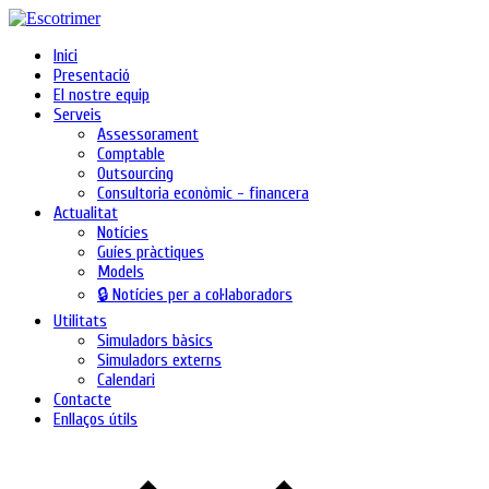
Inici
Presentació
El nostre equip
Serveis
Assessorament
Comptable
Outsourcing
Consultoria econòmic - financera
Actualitat
Notícies
Guíes pràctiques
Models
🔒 Notícies per a col·laboradors
Utilitats
Simuladors bàsics
Simuladors externs
Calendari
Contacte
Enllaços útils