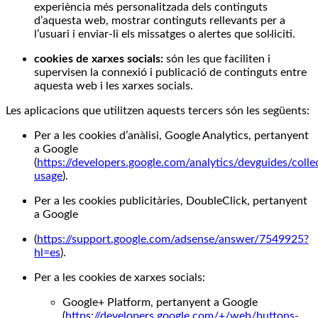
experiència més personalitzada dels continguts
d’aquesta web, mostrar continguts rellevants per a
l’usuari i enviar-li els missatges o alertes que sol·liciti.
cookies de xarxes socials:
són les que faciliten i
supervisen la connexió i publicació de continguts entre
aquesta web i les xarxes socials.
Les aplicacions que utilitzen aquests tercers són les següents:
Per a les cookies d’anàlisi, Google Analytics, pertanyent
a Google
(
https://developers.google.com/analytics/devguides/collec
usage
).
Per a les cookies publicitàries, DoubleClick, pertanyent
a Google
(
https://support.google.com/adsense/answer/7549925?
hl=es
).
Per a les cookies de xarxes socials:
Google+ Platform, pertanyent a Google
(
https://developers.google.com/+/web/buttons-