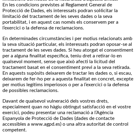
En les condicions previstes al Reglament General de
Protecció de Dades, els interessats podran sol·licitar la
limitació del tractament de les seves dades o la seva
portabilitat, i en aquest cas només els conservem per a
l’exercici o la defensa de reclamacions.
En determinades circumstàncies i per motius relacionats amb
la seva situació particular, els interessats podran oposar-se al
tractament de les seves dades. Si heu atorgat el consentiment
per a alguna finalitat específica, teniu dret a retirar-lo en
qualsevol moment, sense que això afecti la licitud del
tractament basat en el consentiment previ a la seva retirada.
En aquests supòsits deixarem de tractar les dades o, si escau,
deixarem de fer-ho per a aquesta finalitat en concret, excepte
per motius legítims imperiosos o per a l’exercici o la defensa
de possibles reclamacions.
Davant de qualsevol vulneració dels vostres drets,
especialment quan no hàgiu obtingut satisfacció en el vostre
exercici, podeu presentar una reclamació a l’Agència
Espanyola de Protecció de Dades (dades de contacte
accessibles a www.agpd.es) o una altra autoritat de control
competent.