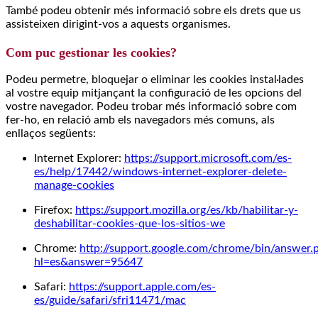
També podeu obtenir més informació sobre els drets que us
assisteixen dirigint-vos a aquests organismes.
Com puc gestionar les cookies?
Podeu permetre, bloquejar o eliminar les cookies instal·lades
al vostre equip mitjançant la configuració de les opcions del
vostre navegador. Podeu trobar més informació sobre com
fer-ho, en relació amb els navegadors més comuns, als
enllaços següents:
Internet Explorer:
https://support.microsoft.com/es-
es/help/17442/windows-internet-explorer-delete-
manage-cookies
Firefox:
https://support.mozilla.org/es/kb/habilitar-y-
deshabilitar-cookies-que-los-sitios-we
Chrome:
http://support.google.com/chrome/bin/answer.
hl=es&answer=95647
Safari:
https://support.apple.com/es-
es/guide/safari/sfri11471/mac