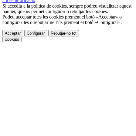
a més informació
.
Si accediu a la política de cookies, sempre podreu visualitzar aquest
banner, que us permet configurar o rebutjar les cookies.
Podeu acceptar totes les cookies prement el botó «Acceptar» o
configurar-les o rebutjar-ne l’ús prement el botó «Configurar».
Acceptar
Configurar
Rebutjar-ho tot
COOKIES