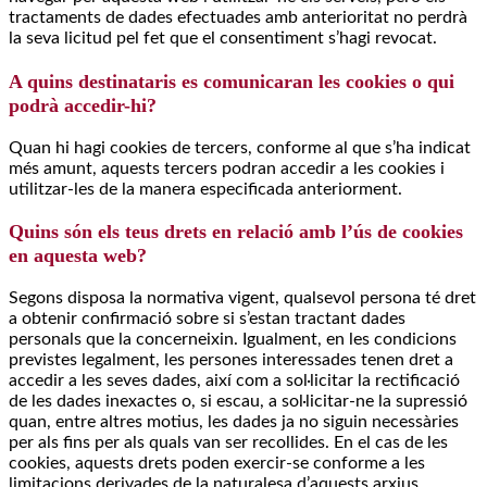
tractaments de dades efectuades amb anterioritat no perdrà
la seva licitud pel fet que el consentiment s’hagi revocat.
A quins destinataris es comunicaran les cookies o qui
podrà accedir-hi?
Quan hi hagi cookies de tercers, conforme al que s’ha indicat
més amunt, aquests tercers podran accedir a les cookies i
utilitzar-les de la manera especificada anteriorment.
Quins són els teus drets en relació amb l’ús de cookies
en aquesta web?
Segons disposa la normativa vigent, qualsevol persona té dret
a obtenir confirmació sobre si s’estan tractant dades
personals que la concerneixin. Igualment, en les condicions
previstes legalment, les persones interessades tenen dret a
accedir a les seves dades, així com a sol·licitar la rectificació
de les dades inexactes o, si escau, a sol·licitar-ne la supressió
quan, entre altres motius, les dades ja no siguin necessàries
per als fins per als quals van ser recollides. En el cas de les
cookies, aquests drets poden exercir-se conforme a les
limitacions derivades de la naturalesa d’aquests arxius.