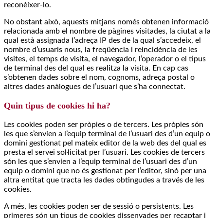
reconèixer-lo.
No obstant això, aquests mitjans només obtenen informació
relacionada amb el nombre de pàgines visitades, la ciutat a la
qual està assignada l’adreça IP des de la qual s’accedeix, el
nombre d’usuaris nous, la freqüència i reincidència de les
visites, el temps de visita, el navegador, l’operador o el tipus
de terminal des del qual es realitza la visita. En cap cas
s’obtenen dades sobre el nom, cognoms, adreça postal o
altres dades anàlogues de l’usuari que s’ha connectat.
Quin tipus de cookies hi ha?
Les cookies poden ser pròpies o de tercers. Les pròpies són
les que s’envien a l’equip terminal de l’usuari des d’un equip o
domini gestionat pel mateix editor de la web des del qual es
presta el servei sol·licitat per l’usuari. Les cookies de tercers
són les que s’envien a l’equip terminal de l’usuari des d’un
equip o domini que no és gestionat per l’editor, sinó per una
altra entitat que tracta les dades obtingudes a través de les
cookies.
A més, les cookies poden ser de sessió o persistents. Les
primeres són un tipus de cookies dissenyades per recaptar i