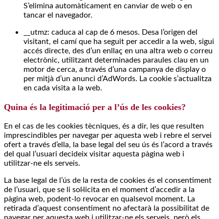
S’elimina automàticament en canviar de web o en
tancar el navegador.
__utmz: caduca al cap de 6 mesos. Desa l’origen del
visitant, el camí que ha seguit per accedir a la web, sigui
accés directe, des d’un enllaç en una altra web o correu
electrònic, utilitzant determinades paraules clau en un
motor de cerca, a través d’una campanya de display o
per mitjà d’un anunci d’AdWords. La cookie s’actualitza
en cada visita a la web.
Quina és la legitimació per a l’ús de les cookies?
En el cas de les cookies tècniques, és a dir, les que resulten
imprescindibles per navegar per aquesta web i rebre el servei
ofert a través d’ella, la base legal del seu ús és l’acord a través
del qual l’usuari decideix visitar aquesta pàgina web i
utilitzar-ne els serveis.
La base legal de l’ús de la resta de cookies és el consentiment
de l’usuari, que se li sol·licita en el moment d’accedir a la
pàgina web, podent-lo revocar en qualsevol moment. La
retirada d’aquest consentiment no afectarà la possibilitat de
navegar per aquesta web i utilitzar-ne els serveis, però els