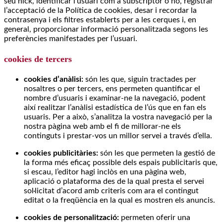
seu nick, identificar l’usuari com a subscriptor o no, registrar
l’acceptació de la Política de cookies, desar i recordar la
contrasenya i els filtres establerts per a les cerques i, en
general, proporcionar informació personalitzada segons les
preferències manifestades per l’usuari.
cookies de tercers
cookies d’anàlisi:
són les que, siguin tractades per
nosaltres o per tercers, ens permeten quantificar el
nombre d’usuaris i examinar-ne la navegació, podent
així realitzar l’anàlisi estadística de l’ús que en fan els
usuaris. Per a això, s’analitza la vostra navegació per la
nostra pàgina web amb el fi de millorar-ne els
continguts i prestar-vos un millor servei a través d’ella.
cookies publicitàries:
són les que permeten la gestió de
la forma més eficaç possible dels espais publicitaris que,
si escau, l’editor hagi inclòs en una pàgina web,
aplicació o plataforma des de la qual presta el servei
sol·licitat d’acord amb criteris com ara el contingut
editat o la freqüència en la qual es mostren els anuncis.
cookies de personalització:
permeten oferir una