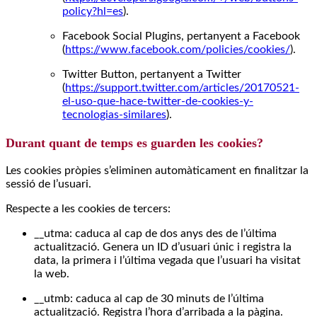
policy?hl=es
).
Facebook Social Plugins, pertanyent a Facebook
(
https://www.facebook.com/policies/cookies/
).
Twitter Button, pertanyent a Twitter
(
https://support.twitter.com/articles/20170521-
el-uso-que-hace-twitter-de-cookies-y-
tecnologias-similares
).
Durant quant de temps es guarden les cookies?
Les cookies pròpies s’eliminen automàticament en finalitzar la
sessió de l’usuari.
Respecte a les cookies de tercers:
__utma: caduca al cap de dos anys des de l’última
actualització. Genera un ID d’usuari únic i registra la
data, la primera i l’última vegada que l’usuari ha visitat
la web.
__utmb: caduca al cap de 30 minuts de l’última
actualització. Registra l’hora d’arribada a la pàgina.