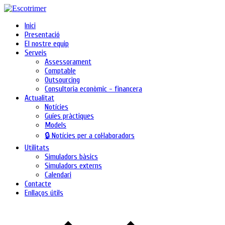
Inici
Presentació
El nostre equip
Serveis
Assessorament
Comptable
Outsourcing
Consultoria econòmic - financera
Actualitat
Notícies
Guíes pràctiques
Models
🔒 Notícies per a col·laboradors
Utilitats
Simuladors bàsics
Simuladors externs
Calendari
Contacte
Enllaços útils