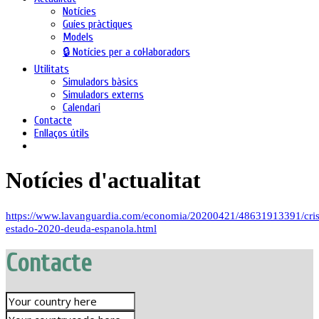
Notícies
Guíes pràctiques
Models
🔒 Notícies per a col·laboradors
Utilitats
Simuladors bàsics
Simuladors externs
Calendari
Contacte
Enllaços útils
Notícies d'actualitat
https://www.lavanguardia.com/economia/20200421/48631913391/cris
estado-2020-deuda-espanola.html
Contacte