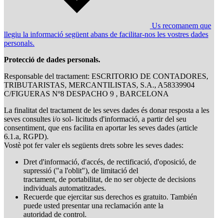
Us recomanem que
llegiu la informació següent abans de facilitar-nos les vostres dades
personals.
Protecció de dades personals.
Responsable del tractament: ESCRITORIO DE CONTADORES,
TRIBUTARISTAS, MERCANTILISTAS, S.A., A58339904
C/FIGUERAS Nº8 DESPACHO 9 , BARCELONA
La finalitat del tractament de les seves dades és donar resposta a les
seves consultes i/o sol- licituds d'informació, a partir del seu
consentiment, que ens facilita en aportar les seves dades (article
6.1.a, RGPD).
Vostè pot fer valer els següents drets sobre les seves dades:
Dret d'informació, d'accés, de rectificació, d'oposició, de
supressió ("a l'oblit"), de limitació del
tractament, de portabilitat, de no ser objecte de decisions
individuals automatitzades.
Recuerde que ejercitar sus derechos es gratuito. También
puede usted presentar una reclamación ante la
autoridad de control.